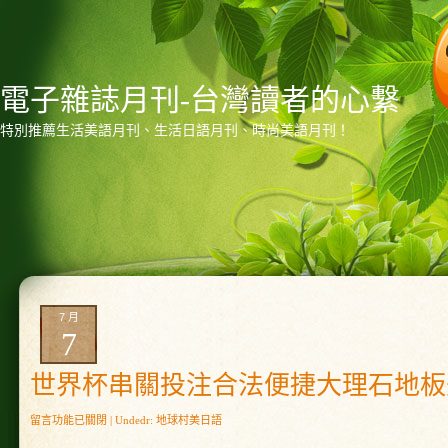
電子雜誌月刊-台灣讀者的心繫
特別推薦生活美語月刊、生活日語月刊、時尚美語月刊！
7 月
7
世界杯串關投注合法便捷大理石地板
在
留言功能已關閉
| Undedr:
地球村美日語
〈世