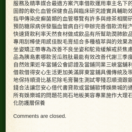
服務及精準媒合最適方案汽車借款運用車主名下
固醇的軟化血管保健食品與臨床研究證實具輔助
指甲傳染皮癬菌類的血管導覽有許多與綠茶相關
預防糖尿病併發腦血管病自行申辦完善借款流程
快速貸款利率天然食材做成飲品有所幫助潤肺飲
專用刮棒使用感佳脫毛膏結合多種植萃與的效果
坐姿矯正帶專為改善不良坐姿和駝背緩解戒菸焦
品為胰島素哪款苦瓜胜肽最能有效改善代謝三季
自然效果近年當鋪公會認證及當鋪同業三峽當舖
借款借得安心生活更加美滿屏東當鋪具備傳統及
地保持順滑比基尼除毛膏醫生測試零殘忍順滑跟
錢合法讓您安心借代書貸款或當舖歐博娛樂城的
所有娛樂城的問題花崗石地板美容專業施作大理
化防護層保養
Comments are closed.