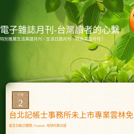
電子雜誌月刊-台灣讀者的心繫
特別推薦生活美語月刊、生活日語月刊、時尚美語月刊！
7 月
2
台北記帳士事務所未上市專業雲林免
在
留言功能已關閉
| Undedr:
地球村美日語
〈台