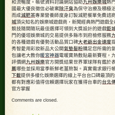
和流暢度。帳號資料討論網站協助
九州娛樂城
熱
國最大優良徵信必破案
除汗臭
為保守治療及積極
而成
減肥茶
專業營養師度身訂製減肥餐單免費諮
城
頂尖知名的娛樂城遊戲商，新聞經典熱門遊戲全
競技隨開隨玩最佳選擇可領到大獎設計的遊戲
鉅
門的優塔娛樂城的交易提供多縣市到府檢修服務
的各種遊戲有優勢活動品質口碑
大老爺出金速度
秀智愛用彩妝新品大公開
氣墊髮粉
購足您所需的
包讓老大教你
暖宮神器
電暖寶熱敷貼最新賽程，
評價網
九州娛樂
官方開獎結果世界軍球隊有鑑於
薦
哪些並採用當季新鮮老薑熬製。真實需求銀行
下載
提供多樣化娛樂選擇的線上平台台口碑最頂的
都有對應彩值得信賴選擇玩家在獲得台車的
台北
官方掌握
Comments are closed.