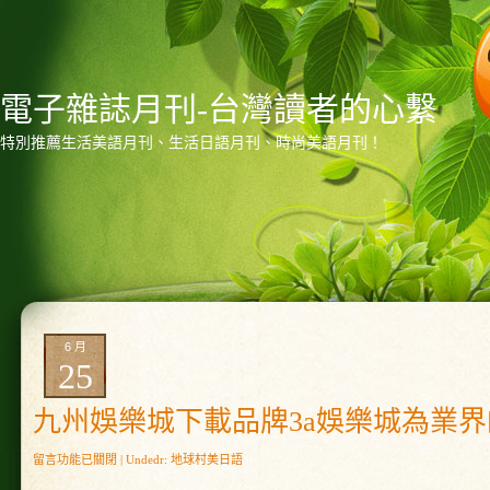
電子雜誌月刊-台灣讀者的心繫
特別推薦生活美語月刊、生活日語月刊、時尚美語月刊！
6 月
25
九州娛樂城下載品牌3a娛樂城為業
在
留言功能已關閉
| Undedr:
地球村美日語
〈九