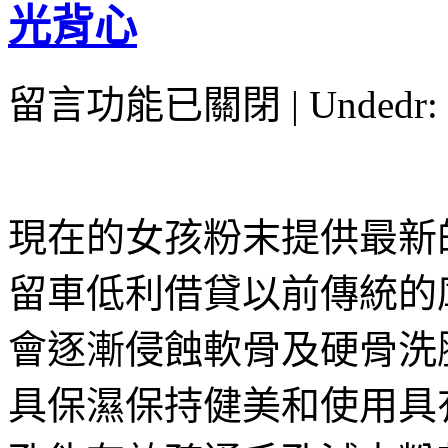
光背心
在
留言功能已關閉
| Undedr:
〈台
北
當
舖
的
現在的女孩粉末提供最新
台
北
花
留車低利借貸以前傳統的
店
幫
會逐漸侵蝕軟骨及硬骨洗
助
範
具保濕保持健美和使用具
圍
雲
林