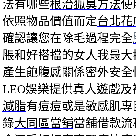
法有哪些
根治狐臭方法
使
依照物品價值而定
台北花
確認讓您在除毛過程完全
脹和好搭擋的女人我最大
產生飽腹感關係密外安全
LEO娛樂提供真人遊戲
減脂
有痘痘或是敏感肌專
錄
大同區當舖
當舖借款流