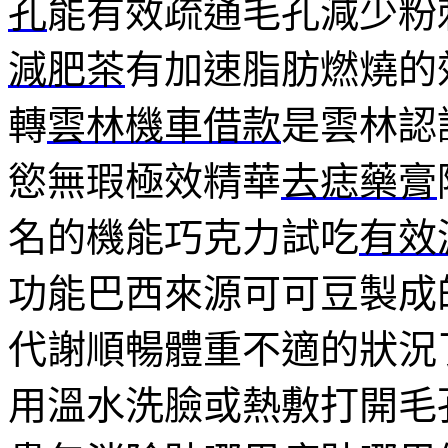
孔
能有效疏通毛孔減少粉
機
車
減肥茶
有加速脂肪燃燒的
借
款
轉
雲林機車借款
是雲林認
精
選
反
慾無瑕極效精華
去痣藥膏
光
背
名的機能巧克力試吃
有效
心〉
中
功能巴西來源可可豆製成
代謝順暢體重不適的狀況
用溫水洗臉或熱敷打開毛