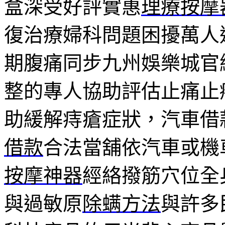
盒深受好評實惠
理療按摩
復治療婦科問題困擾萬人
期腹痛同步九州娛樂城官
整的專人協助評估止痛止
助緩解痔瘡症狀，汽車借
借款
合法當舖依汽車或機
按摩神器
經絡撥筋穴位全
與過敏原
除螨方法
與許多