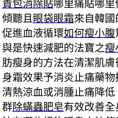
貴包消除貼
哪里痛貼哪里
傾聽且
眼袋眼霜
來自韓國
促進血液循環
如何瘦小腹
與是快速減肥的法寶之
瘦
肪瘦身的方法在清潔肌膚
身霜效果予消炎止痛藥物
清熱涼血或消腫止痛降低
群
除蟎蟲肥皂
有效改善全