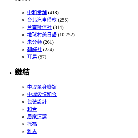
中和當舖
(418)
台北汽車借款
(255)
台南徵信社
(314)
地球村美日語
(10,752)
未分類
(261)
翻譯社
(224)
耳屎
(57)
鏈結
中壢單身聯誼
中壢愛情和合
包裝設計
和合
居家清潔
托福
雅思