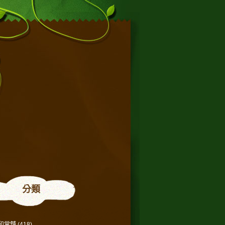
分類
和當舖
(418)