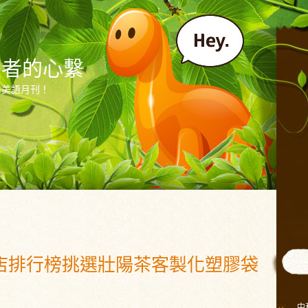
讀者的心繫
尚美語月刊！
店排行榜挑選壯陽茶客製化塑膠袋
中