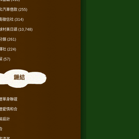
北汽車借款
(255)
南徵信社
(314)
球村美日語
(10,748)
分類
(261)
譯社
(224)
屎
(57)
鏈結
壢單身聯誼
壢愛情和合
裝設計
合