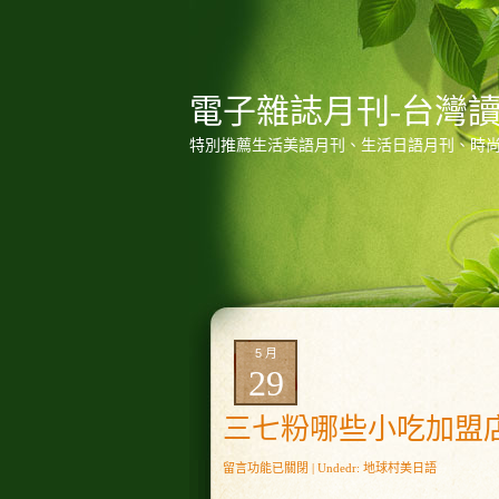
電子雜誌月刊-台灣
特別推薦生活美語月刊、生活日語月刊、時
5 月
29
三七粉哪些小吃加盟
在
留言功能已關閉
| Undedr:
地球村美日語
〈三